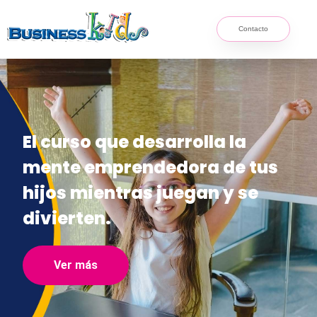
Contacto
El curso que desarrolla la
mente emprendedora de tus
hijos mientras juegan y se
divierten.
Ver más