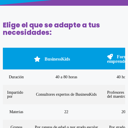
Elige el que se adapte a tus
necesidades:
Form
BusinessKids
emprende
Duración
40 a 80 horas
40 hor
Impartido
Profesores (
Consultores expertos de BusinessKids
por
del maestro)
Materias
22
20
Grupos
Por rangos de edad o por grado escolar
Por grado e