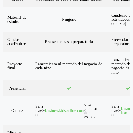
Cuaderno de
Material de
Ninguno
actividades (
estudio
de texto)
Grados
Preescolar a
Preescolar hasta preparatoria
académicos
preparatoria
Lanzamiento
Proyecto
Lanzamiento al mercado del negocio de
mercado del
final
cada niño
negocio de c
niño
Presencial
o la
Sí, a
Sí, a
plataforma
busines
Online
través
businesskidsonline.com
través
de tu
learni
de
de
escuela
Idiomas