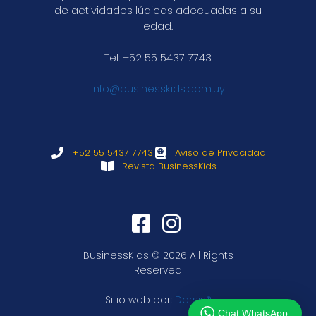
de actividades lúdicas adecuadas a su
edad.
Tel: +52 55 5437 7743
info@businesskids.com.uy
+52 55 5437 7743
Aviso de Privacidad
Revista BusinessKids
¡Hola! Haga clic a continuación y nos
pondremos en contacto con usted lo antes
posible.
Equipo de Ventas
BusinessKids © 2026 All Rights
BusinessKids®
Reserved
Sitio web por:
Darsis®
Chat WhatsApp