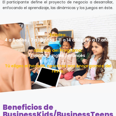
El participante define el proyecto de negocio a desarrollar,
enfocando el aprendizaje, las dinámicas y los juegos en éste.
Edades:
4 a 6 años / 7 a 10 años / 11 a 14 años / 15 a 17 años
Idiomas del Programa:
Español / Inglés / Francés
Tú eliges el horario, nosotros nos encargamos del
resto.
Beneficios de
BusinessKids/BusinessTeens