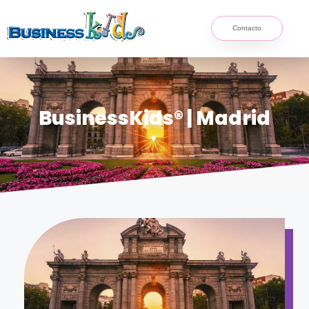
Contacto
BusinessKids® | Madrid